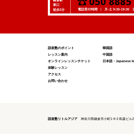
050 8885
東口
電話受付時間
月-土 9:30-19:30
日 
徒歩2分
語楽塾のポイント
韓国語
レッスン案内
中国語
オンラインレッスンチケット
日本語・Japanese les
体験レッスン
アクセス
お問い合わせ
語楽塾リトルアジア
神奈川県鎌倉市小町1-9-3 島森ビル2階 