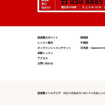
050 8885
東口
電話受付時間
月-土 9:30-19:30
日 
徒歩2分
語楽塾のポイント
韓国語
レッスン案内
中国語
オンラインレッスンチケット
日本語・Japanese les
体験レッスン
アクセス
お問い合わせ
語楽塾リトルアジア
神奈川県鎌倉市小町1-9-3 島森ビル2階 