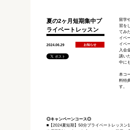
留学
夏の2ヶ月短期集中プ
習を
ライベートレッスン
てみ
イベ
イベ
2024.06.29
お知らせ
入会
講い
中に
本コ
料特
す。
◎キャンペーンコース◎
■【2024夏短期】50分プライベートレッスン